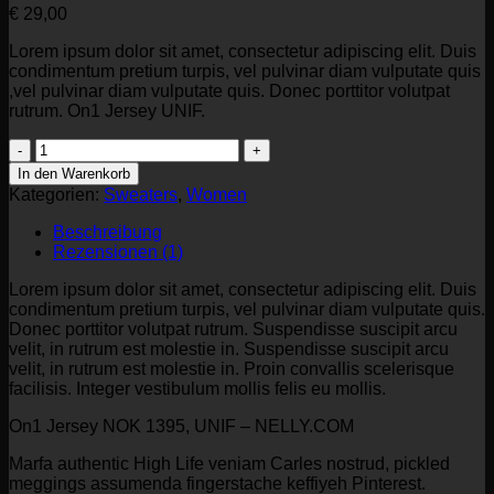
€
29,00
Lorem ipsum dolor sit amet, consectetur adipiscing elit. Duis
condimentum pretium turpis, vel pulvinar diam vulputate quis
,vel pulvinar diam vulputate quis. Donec porttitor volutpat
rutrum. On1 Jersey UNIF.
On1
Jersey
In den Warenkorb
UNIF
Kategorien:
Sweaters
,
Women
Menge
Beschreibung
Rezensionen (1)
Lorem ipsum dolor sit amet, consectetur adipiscing elit. Duis
condimentum pretium turpis, vel pulvinar diam vulputate quis.
Donec porttitor volutpat rutrum. Suspendisse suscipit arcu
velit, in rutrum est molestie in. Suspendisse suscipit arcu
velit, in rutrum est molestie in. Proin convallis scelerisque
facilisis. Integer vestibulum mollis felis eu mollis.
On1 Jersey NOK 1395, UNIF – NELLY.COM
Marfa authentic High Life veniam Carles nostrud, pickled
meggings assumenda fingerstache keffiyeh Pinterest.