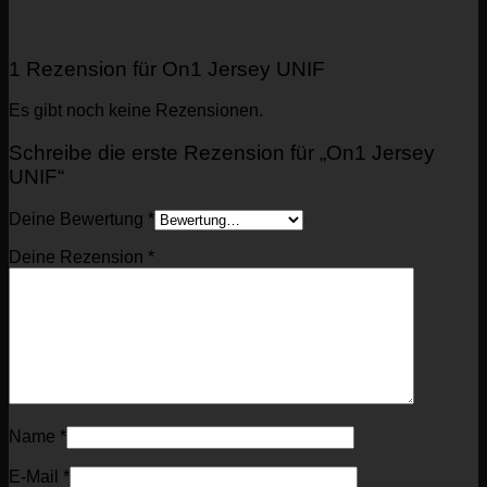
1 Rezension für
On1 Jersey UNIF
Es gibt noch keine Rezensionen.
Schreibe die erste Rezension für „On1 Jersey
UNIF“
Deine Bewertung
*
Deine Rezension
*
Name
*
E-Mail
*