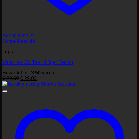
Add to wishlist
Schnellansicht
Tops
Varanise CN Tee Hilfiger Denim
Bewertet mit
3.50
von 5
Ursprünglicher
Aktueller
€
29,00
€
29,00
Preis
Preis
war:
ist:
€ 29,00
€ 29,00.