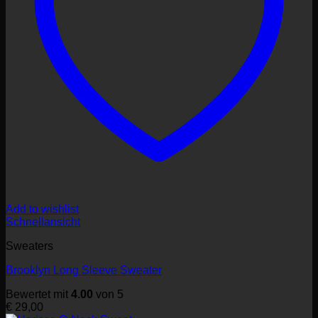
Add to wishlist
Schnellansicht
Sweaters
Brooklyn Long Sleeve Sweater
Bewertet mit
4.00
von 5
€
29,00