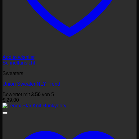
Add to wishlist
Schnellansicht
Sweaters
Union Sweater NLY Trend
Bewertet mit
3.50
von 5
€
29,00