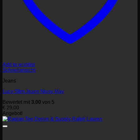
Add to wishlist
Schnellansicht
Jeans
Lucy Slim Jeans Noisy May
Bewertet mit
3.00
von 5
€
29,00
Angebot!