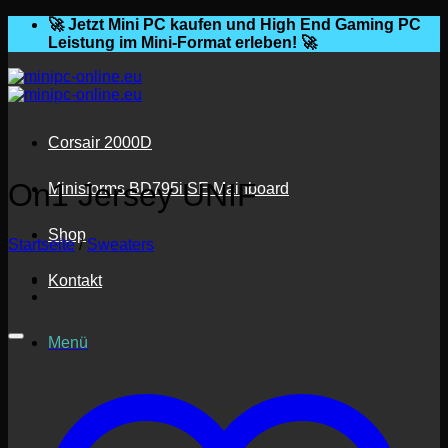
Zum
🚀 Jetzt Mini PC kaufen und High End Gaming PC
Inhalt
Leistung im Mini-Format erleben! 🚀
springen
Corsair 2000D
On1 Jersey UNIF
Minisforms BD795i SE Mainboard
Shop
Startseite
/
Sweaters
Kontakt
Menü