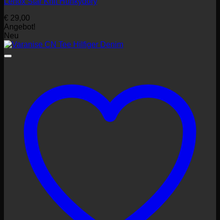
Lenox Star Knit Hunkydory
€
29,00
Angebot!
Neu