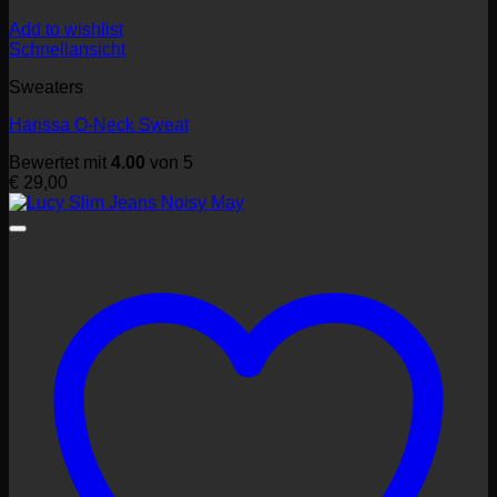
Add to wishlist
Schnellansicht
Sweaters
Harissa O-Neck Sweat
Bewertet mit
4.00
von 5
€
29,00