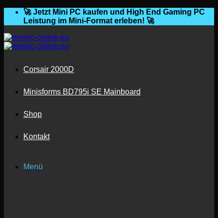
Zum
🚀 Jetzt Mini PC kaufen und High End Gaming PC
Inhalt
Leistung im Mini-Format erleben! 🚀
springen
Corsair 2000D
Minisforms BD795i SE Mainboard
Shop
Kontakt
Menü