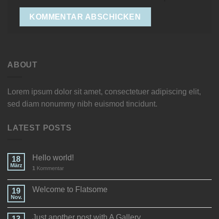
ABOUT
Lorem ipsum dolor sit amet, consectetuer adipiscing elit,
sed diam nonummy nibh euismod tincidunt.
LATEST POSTS
Hello world!
18
März
1
Kommentar
Welcome to Flatsome
19
Nov.
Just another post with A Gallery
13