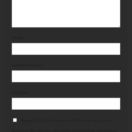
Name
*
E-Mail-Adresse
*
Website
Name, E-Mail-Adresse und Website in diesem
Browser für meinen nächsten Kommentar speichern.