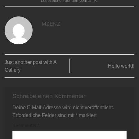
Lesezeichen auf den
permalink
.
MZENZ
Just another post with A
Hello world!
Gallery
Schreibe einen Kommentar
Deine E-Mail-Adresse wird nicht veröffentlicht.
Erforderliche Felder sind mit
*
markiert
Kommentar
*