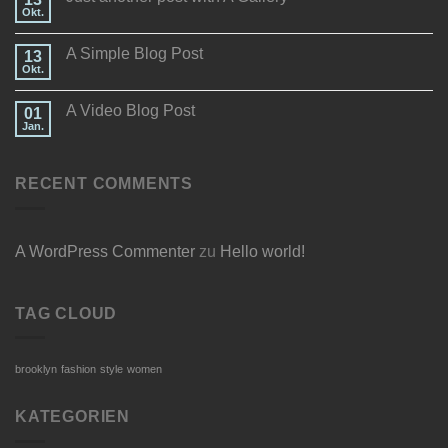
Okt.
A Simple Blog Post
13
Okt.
A Video Blog Post
01
Jan.
RECENT COMMENTS
A WordPress Commenter
zu
Hello world!
TAG CLOUD
brooklyn
fashion
style
women
KATEGORIEN