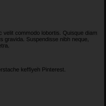
ec velit commodo lobortis. Quisque diam
rtis gravida. Suspendisse nibh neque,
etra.
stache keffiyeh Pinterest.