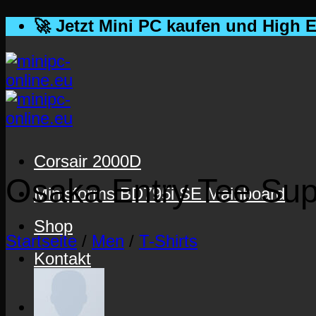
Zum
🚀 Jetzt Mini PC kaufen und High 
Inhalt
springen
Corsair 2000D
Osaka Entry Tee Sup
Minisforms BD795i SE Mainboard
Shop
Startseite
/
Men
/
T-Shirts
Kontakt
Menü