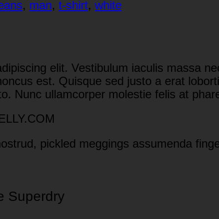
jeans
,
man
,
t-shirt
,
white
dipiscing elit. Vestibulum iaculis massa n
s rhoncus est. Quisque sed justo a erat lobo
usto. Nunc ullamcorper molestie felis at phar
 NELLY.COM
nostrud, pickled meggings assumenda finger
e Superdry