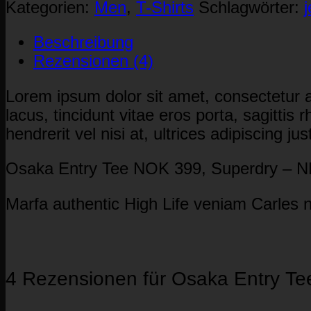
Tee
Kategorien:
Men
,
T-Shirts
Schlagwörter:
Superdry
Beschreibung
Menge
Rezensionen (4)
Lorem ipsum dolor sit amet, consectetur a
lacus, tincidunt vitae eros porta, sagitti
hendrerit vel nisi at, ultrices adipiscing j
Osaka Entry Tee NOK 399, Superdry –
Marfa authentic High Life veniam Carles 
4 Rezensionen für
Osaka Entry Te