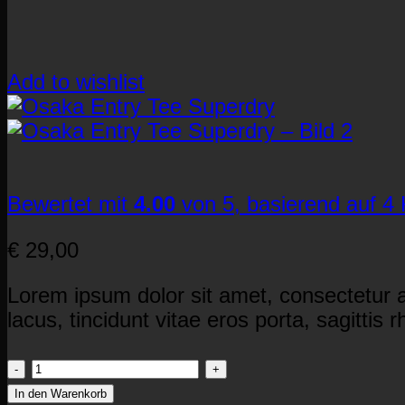
Add to wishlist
Bewertet mit
4.00
von 5, basierend auf
4
€
29,00
Lorem ipsum dolor sit amet, consectetur a
lacus, tincidunt vitae eros porta, sagittis
Osaka
Entry
In den Warenkorb