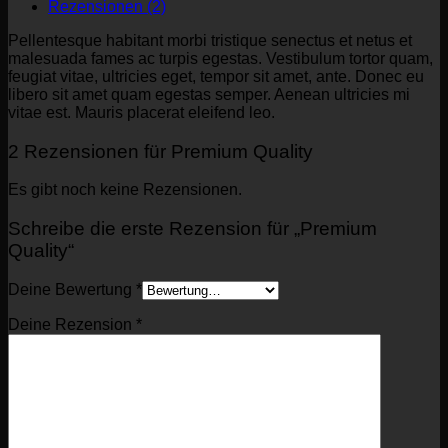
Rezensionen (2)
Pellentesque habitant morbi tristique senectus et netus et
malesuada fames ac turpis egestas. Vestibulum tortor quam,
feugiat vitae, ultricies eget, tempor sit amet, ante. Donec eu
libero sit amet quam egestas semper. Aenean ultricies mi
vitae est. Mauris placerat eleifend leo.
2 Rezensionen für
Premium Quality
Es gibt noch keine Rezensionen.
Schreibe die erste Rezension für „Premium
Quality“
Deine Bewertung
*
Deine Rezension
*