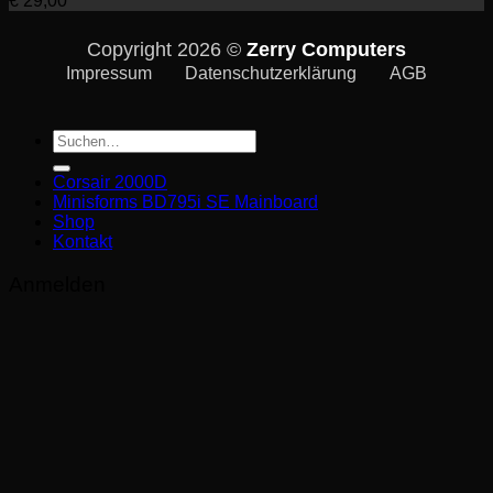
€
29,00
Copyright 2026 ©
Zerry Computers
Impressum
Datenschutzerklärung
AGB
Suche
nach:
Corsair 2000D
Minisforms BD795i SE Mainboard
Shop
Kontakt
Anmelden
Erforderlich
Benutzername oder E-Mail-Adresse
*
Erforderlich
Passwort
*
Angemeldet bleiben
Anmelden
Passwort vergessen?