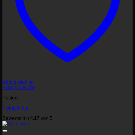
Add to wishlist
Schnellansicht
Posters
Flying Ninja
Bewertet mit
4.17
von 5