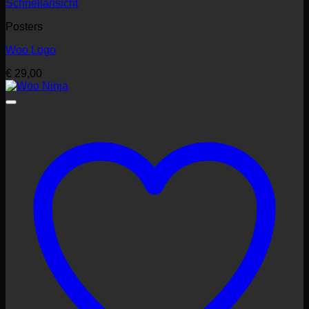
Schnellansicht
Posters
Woo Logo
€
29,00