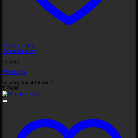
Add to wishlist
Schnellansicht
Posters
Woo Ninja
Bewertet mit
4.00
von 5
€
29,00