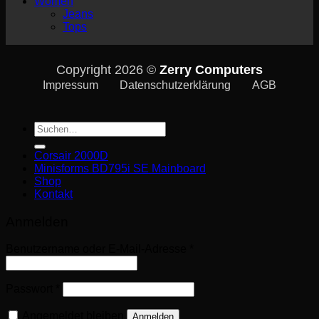
Women
Jeans
Tops
Copyright 2026 ©
Zerry Computers
Impressum
Datenschutzerklärung
AGB
Suche
nach:
Corsair 2000D
Minisforms BD795i SE Mainboard
Shop
Kontakt
Anmelden
Erforderlich
Benutzername oder E-Mail-Adresse
*
Erforderlich
Passwort
*
Angemeldet bleiben
Anmelden