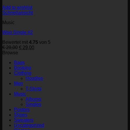
Add to wishlist
Schnellansicht
Music
Woo Single #2
Bewertet mit
4.75
von 5
Ursprünglicher
Aktueller
€
29,00
€
29,00
Preis
Preis
Browse
war:
ist:
Bags
€ 29,00
€ 29,00.
Booking
Clothing
Hoodies
Men
T-Shirts
Music
Albums
Singles
Posters
Shoes
Sweaters
Uncategorized