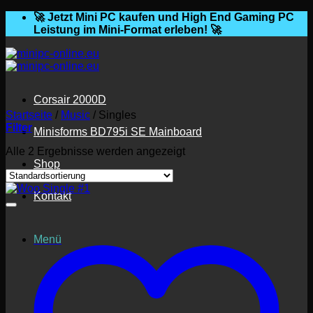
Zum
🚀 Jetzt Mini PC kaufen und High End Gaming PC
Inhalt
Leistung im Mini-Format erleben! 🚀
springen
Corsair 2000D
Startseite
/
Music
/
Singles
Filter
Minisforms BD795i SE Mainboard
Alle 2 Ergebnisse werden angezeigt
Shop
Kontakt
Menü