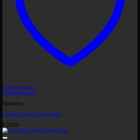
Add to wishlist
Schnellansicht
Sweaters
Lenox Star Knit Hunkydory
€
29,00