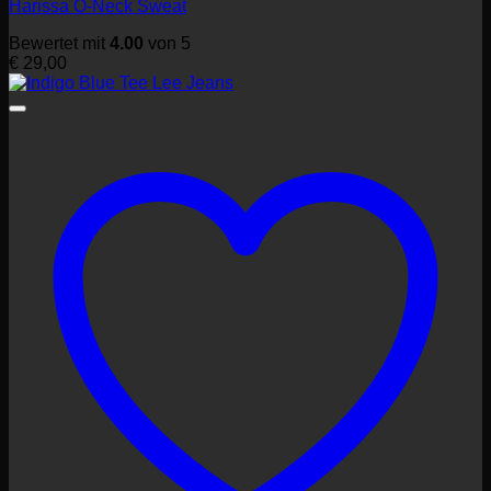
Harissa O-Neck Sweat
Bewertet mit
4.00
von 5
€
29,00