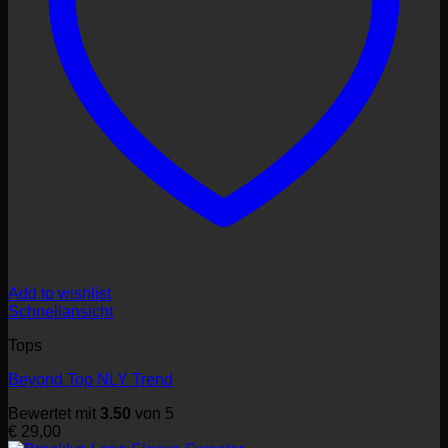
Add to wishlist
Schnellansicht
Tops
Beyond Top NLY Trend
Bewertet mit
3.50
von 5
€
29,00