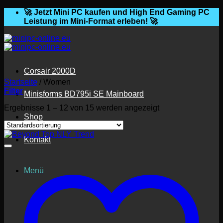
Zum
🚀 Jetzt Mini PC kaufen und High End Gaming PC
Inhalt
Leistung im Mini-Format erleben! 🚀
springen
Corsair 2000D
Startseite
/
Women
Filter
Minisforms BD795i SE Mainboard
Ergebnisse 1 – 12 von 15 werden angezeigt
Shop
Kontakt
Menü