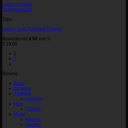
Add to wishlist
Schnellansicht
Tops
Sunny Tank Selected Femme
Bewertet mit
4.50
von 5
€
29,00
1
2
Browse
Bags
Booking
Clothing
Hoodies
Men
T-Shirts
Music
Albums
Singles