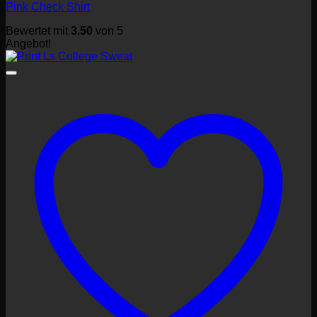
Pink Check Shirt
Bewertet mit
3.50
von 5
Angebot!