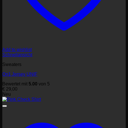
Add to wishlist
Schnellansicht
Sweaters
On1 Jersey UNIF
Bewertet mit
5.00
von 5
€
29,00
Neu