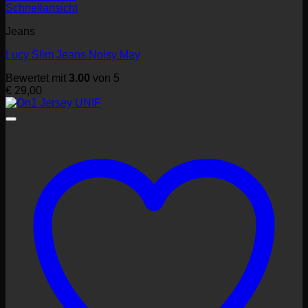
Schnellansicht
Jeans
Lucy Slim Jeans Noisy May
Bewertet mit
3.00
von 5
€
29,00