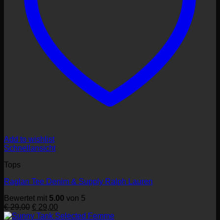
Add to wishlist
Schnellansicht
Tops
Raglan Tee Denim & Supply Ralph Lauren
Bewertet mit
5.00
von 5
Ursprünglicher
Aktueller
€
29,00
€
29,00
Preis
Preis