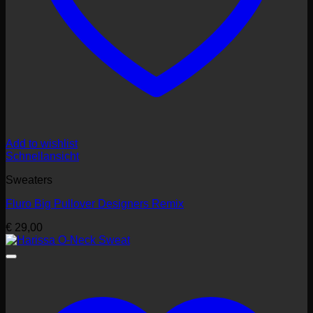
Add to wishlist
Schnellansicht
Sweaters
Fluro Big Pullover Designers Remix
€
29,00